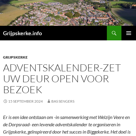
Ga
naar
de
inhoud
Zoeken
Grijpskerke.info
PRIMAI
MENU
GRIJPSKERKE
ADVENTSKALENDER-ZET
UW DEUR OPEN VOOR
BEZOEK
15 SEPTEMBER 2024
BAS SENGERS
Er is een idee ontstaan om -in samenwerking met Welzijn Veere en
de Dorpsraad- een levende adventskalender te organiseren in
Grijpskerke, geïnspireerd door het succes in Biggekerke. Het doel is