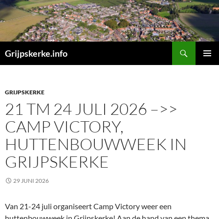
Ga
naar
de
inhoud
Zoeken
Grijpskerke.info
PRIMAI
MENU
GRIJPSKERKE
21 TM 24 JULI 2026 –>>
CAMP VICTORY,
HUTTENBOUWWEEK IN
GRIJPSKERKE
29 JUNI 2026
Van 21-24 juli organiseert Camp Victory weer een
huttenbouwweek in Grijpskerke! Aan de hand van een thema