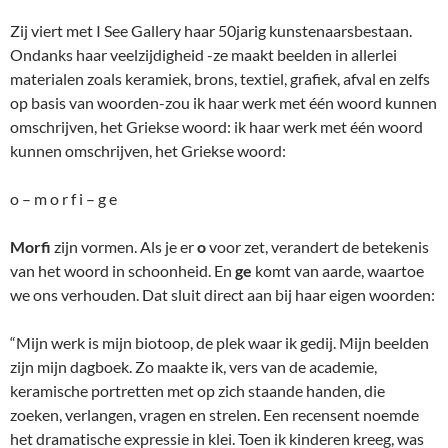
Zij viert met I See Gallery haar 50jarig kunstenaarsbestaan.
Ondanks haar veelzijdigheid -ze maakt beelden in allerlei
materialen zoals keramiek, brons, textiel, grafiek, afval en zelfs
op basis van woorden-zou ik haar werk met één woord kunnen
omschrijven, het Griekse woord: ik haar werk met één woord
kunnen omschrijven, het Griekse woord:
o – m o r f i – g e
Morfi
zijn vormen. Als je er
o
voor zet, verandert de betekenis
van het woord in schoonheid. En
ge
komt van aarde, waartoe
we ons verhouden. Dat sluit direct aan bij haar eigen woorden:
“Mijn werk is mijn biotoop, de plek waar ik gedij. Mijn beelden
zijn mijn dagboek. Zo maakte ik, vers van de academie,
keramische portretten met op zich staande handen, die
zoeken, verlangen, vragen en strelen. Een recensent noemde
het dramatische expressie in klei. Toen ik kinderen kreeg, was