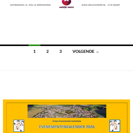
Berichten
1
2
3
VOLGENDE →
navigatie