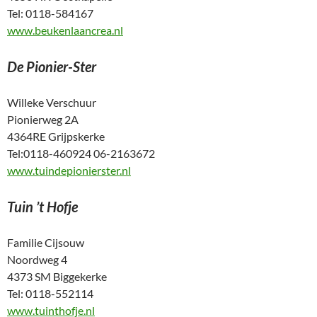
Tel: 0118-584167
www.beukenlaancrea.nl
De Pionier-Ster
Willeke Verschuur
Pionierweg 2A
4364RE Grijpskerke
Tel:0118-460924 06-2163672
www.tuindepionierster.nl
Tuin ’t Hofje
Familie Cijsouw
Noordweg 4
4373 SM Biggekerke
Tel: 0118-552114
www.tuinthofje.nl