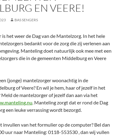
LBURG EN VEERE!
023
BAS SENGERS
is het weer de Dag van de Mantelzorg. In het hele
elzorgers bedankt voor de zorg die zij verlenen aan
omgeving. Manteling doet natuurlijk ook mee met een
elzorgers die in de gemeenten Middelburg en Veere
ij een (jonge) mantelzorger woonachtig in de
burg of Veere? En wil je hem, haar of jezelf in het
 Meld de mantelzorger of jezelf dan aan via het
w.manteling.nu
. Manteling zorgt dat er rond de Dag
rg een leuke verrassing wordt bezorgd.
het invullen van het formulier op de computer? Bel dan
00 uur naar Manteling: 0118-553530 , dan wij vullen