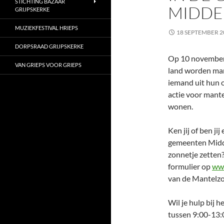
STICHTING BAZAAR
MIDDE
GRIJPSKERKE
MUZIEKFESTIVAL HRIEPS
18 SEPTEMBER 2
DORPSRAAD GRIJPSKERKE
Op 10 november 
VAN GRIEPS VOOR GRIEPS
land worden mant
iemand uit hun 
actie voor mant
wonen.
Ken jij of ben j
gemeenten Middel
zonnetje zetten?
formulier op
ww
van de Mantelzo
Wil je hulp bij 
tussen 9:00-13: